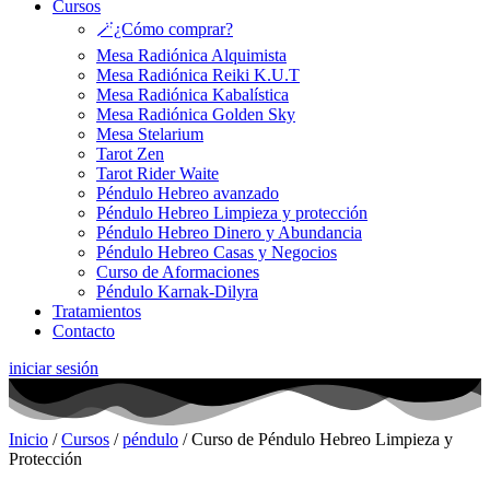
Cursos
🪄¿Cómo comprar?
Mesa Radiónica Alquimista
Mesa Radiónica Reiki K.U.T
Mesa Radiónica Kabalística
Mesa Radiónica Golden Sky
Mesa Stelarium
Tarot Zen
Tarot Rider Waite
Péndulo Hebreo avanzado
Péndulo Hebreo Limpieza y protección
Péndulo Hebreo Dinero y Abundancia
Péndulo Hebreo Casas y Negocios
Curso de Aformaciones
Péndulo Karnak-Dilyra
Tratamientos
Contacto
iniciar sesión
Inicio
/
Cursos
/
péndulo
/ Curso de Péndulo Hebreo Limpieza y
Protección